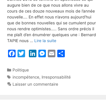
augure bien de ce que nous allons vivre au
cours de ces douze nouveaux mois de l’année
nouvelle…. En effet nous n’avons aujourd’hui
que de bonnes nouvelles qui se cumulent pour
nous rendre optimistes….. Sans ordre précis il
me plaît d’en énumérer quelques une : Bernard
TAPIE nous …
Lire la suite
F
T
Li
M
E
P
a
w
n
e
m
ar
c
itt
k
s
ai
ta
Catégories
Politique
e
er
e
s
l
g
Étiquettes
incompétence
,
Irresponsabilité
b
dI
e
er
Laisser un commentaire
o
n
n
o
g