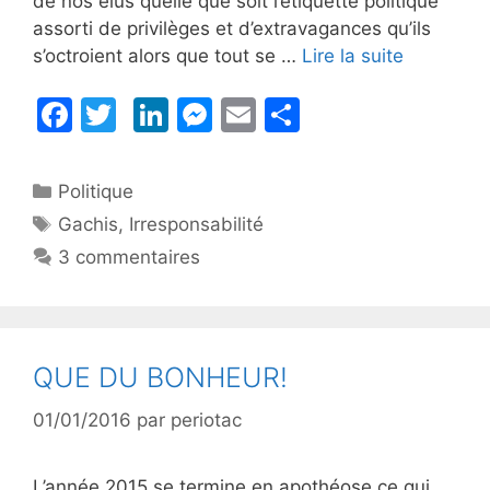
de nos élus quelle que soit l’étiquette politique
assorti de privilèges et d’extravagances qu’ils
s’octroient alors que tout se …
Lire la suite
F
T
Li
M
E
P
a
w
n
e
m
ar
c
itt
k
s
ai
ta
Catégories
Politique
e
er
e
s
l
g
Étiquettes
Gachis
,
Irresponsabilité
b
dI
e
er
3 commentaires
o
n
n
o
g
k
er
QUE DU BONHEUR!
01/01/2016
par
periotac
L’année 2015 se termine en apothéose ce qui