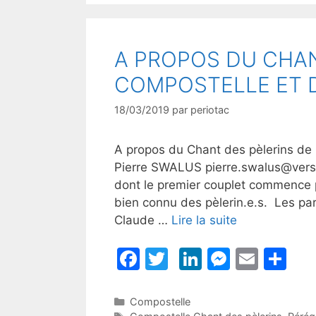
A PROPOS DU CHAN
COMPOSTELLE ET D
18/03/2019
par
periotac
A propos du Chant des pèlerins de 
Pierre SWALUS pierre.swalus@vers
dont le premier couplet commence 
bien connu des pèlerin.e.s. Les pa
Claude …
Lire la suite
F
T
Li
M
E
P
a
w
n
e
m
ar
c
itt
k
s
ai
ta
Catégories
Compostelle
Étiquettes