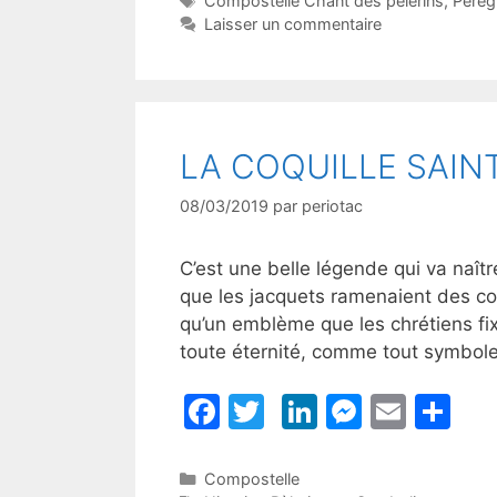
Compostelle Chant des pèlerins
,
Pérég
e
er
e
s
l
g
Laisser un commentaire
b
dI
e
er
o
n
n
o
g
k
er
LA COQUILLE SAIN
08/03/2019
par
periotac
C’est une belle légende qui va naît
que les jacquets ramenaient des cot
qu’un emblème que les chrétiens fi
toute éternité, comme tout symbole 
F
T
Li
M
E
P
a
w
n
e
m
ar
c
itt
k
s
ai
ta
Catégories
Compostelle