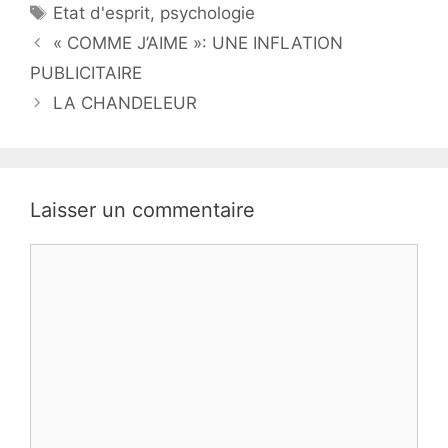
Étiquettes
Etat d'esprit
,
psychologie
b
dI
e
er
« COMME J’AIME »: UNE INFLATION
o
n
n
PUBLICITAIRE
o
g
LA CHANDELEUR
k
er
Laisser un commentaire
Commentaire