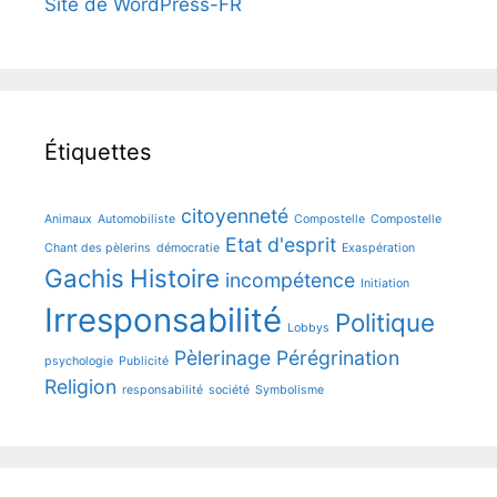
Site de WordPress-FR
Étiquettes
citoyenneté
Animaux
Automobiliste
Compostelle
Compostelle
Etat d'esprit
Chant des pèlerins
démocratie
Exaspération
Gachis
Histoire
incompétence
Initiation
Irresponsabilité
Politique
Lobbys
Pèlerinage
Pérégrination
psychologie
Publicité
Religion
responsabilité
société
Symbolisme