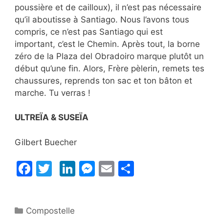
poussière et de cailloux), il n’est pas nécessaire
qu’il aboutisse à Santiago. Nous l’avons tous
compris, ce n’est pas Santiago qui est
important, c’est le Chemin. Après tout, la borne
zéro de la Plaza del Obradoiro marque plutôt un
début qu’une fin. Alors, Frère pèlerin, remets tes
chaussures, reprends ton sac et ton bâton et
marche. Tu verras !
ULTREÏA & SUSEÏA
Gilbert Buecher
F
T
Li
M
E
P
a
w
n
e
m
ar
c
itt
k
s
ai
ta
Catégories
Compostelle
e
er
e
s
l
g